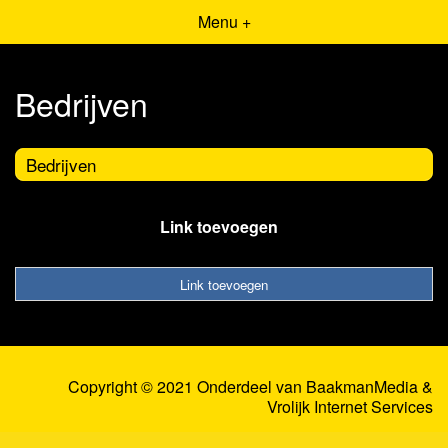
Menu +
Bedrijven
Bedrijven
Link toevoegen
Link toevoegen
Copyright © 2021 Onderdeel van
BaakmanMedia
&
Vrolijk Internet Services